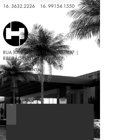
16. 3632.2226
16. 99154.1550
RUA JOSÉ BORGES DA COSTA, 337 |
RIBEIRÃO PRETO/SÃO PAULO