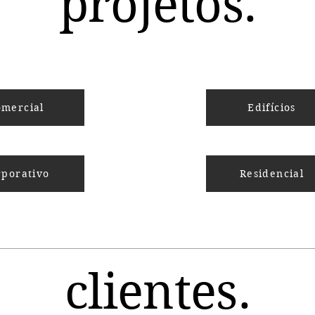
projetos.
omercial
Edifícios
rporativo
Residencial
clientes.